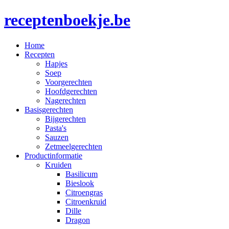
receptenboekje.be
Home
Recepten
Hapjes
Soep
Voorgerechten
Hoofdgerechten
Nagerechten
Basisgerechten
Bijgerechten
Pasta's
Sauzen
Zetmeelgerechten
Productinformatie
Kruiden
Basilicum
Bieslook
Citroengras
Citroenkruid
Dille
Dragon